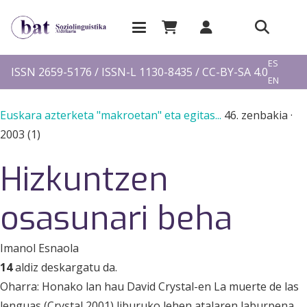
EU
ES
ISSN 2659-5176 / ISSN-L 1130-8435 / CC-BY-SA 4.0
EN
FR
Euskara azterketa "makroetan" eta egitas...
46. zenbakia
·
2003 (1)
Hizkuntzen
osasunari beha
Imanol Esnaola
14
aldiz deskargatu da.
Oharra: Honako lan hau David Crystal-en La muerte de las
lenguas (Crystal 2001) liburuko lehen atalaren laburpena