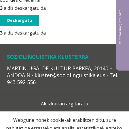
Lourdes Oñederra
3
aldiz deskargatu da.
Bat aldizkarian argitaratu nahi?
Deskargatu
3
aldiz deskargatu da.
SOZIOLINGUISTIKA KLUSTERRA
MARTIN UGALDE KULTUR PARKEA, 20140 –
ANDOAIN · kluster@soziolinguistika.eus · Tel.:
943 592 556
Aldizkarian argitaratu
Lege Oharra
Webgune honek cookie-ak erabiltzen ditu, zure
nabigazioa errazteko eta analisi estatistikoak egiteko.