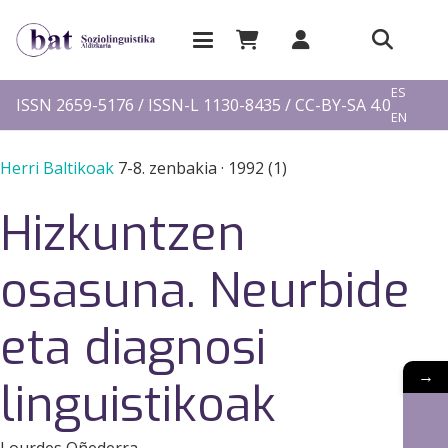
EU
ES
ISSN 2659-5176 / ISSN-L 1130-8435 / CC-BY-SA 4.0
EN
FR
Herri Baltikoak
7-8. zenbakia
·
1992 (1)
Hizkuntzen
osasuna. Neurbide
eta diagnosi
→
linguistikoak