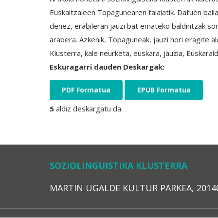
Euskaltzaleen Topagunearen talaiatik. Datuen bali
denez, erabileran jauzi bat emateko baldintzak so
arabera. Azkenik, Topaguneak, jauzi hori eragite a
Klusterra, kale neurketa, euskara, jauzia, Euskarald
Eskuragarri dauden Deskargak:
PDF Formatua
EPUB Formatua
5
aldiz deskargatu da.
SOZIOLINGUISTIKA KLUSTERRA
MARTIN UGALDE KULTUR PARKEA, 20140 – 