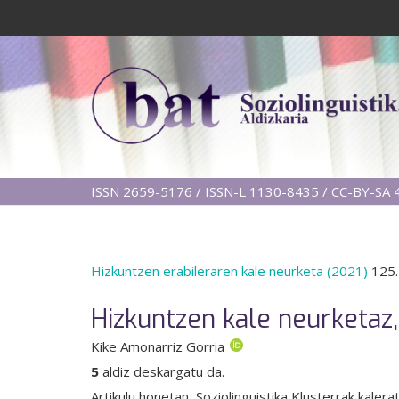
ISSN 2659-5176 / ISSN-L 1130-8435 / CC-BY-SA 4
Hizkuntzen erabileraren kale neurketa (2021)
125.
Hizkuntzen kale neurketaz,
Kike Amonarriz Gorria
5
aldiz deskargatu da.
Artikulu honetan, Soziolinguistika Klusterrak kale