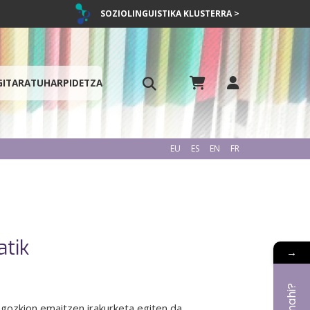
SOZIOLINGUISTIKA KLUSTERRA >
GITARATU
HARPIDETZA
EU
ES
EN
FR
atik
→
dagozkion emaitzen irakurketa egiten da