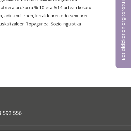
Bat aldizkarian argitaratu nahi?
erabilera orokorra % 10 eta %14 artean kokatu
da, adin-multzoen, lurraldearen edo sexuaren
Euskaltzaleen Topagunea, Soziolinguistika
3 592 556