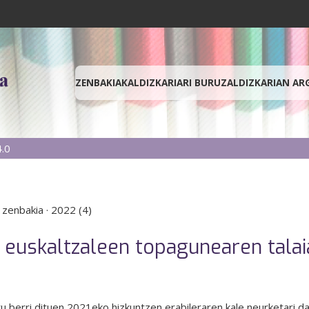
ZENBAKIAK
ALDIZKARIARI BURUZ
ALDIZKARIAN AR
.0
 zenbakia
·
2022 (4)
 euskaltzaleen topagunearen talai
ratu berri dituen 2021eko hizkuntzen erabileraren kale neurketari 