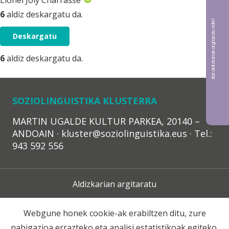
Lionel Joly Charrasse
6
aldiz deskargatu da.
Bat aldizkarian argitaratu nahi?
Deskargatu
6
aldiz deskargatu da.
SOZIOLINGUISTIKA KLUSTERRA
MARTIN UGALDE KULTUR PARKEA, 20140 –
ANDOAIN · kluster@soziolinguistika.eus · Tel.:
943 592 556
Aldizkarian argitaratu
Lege Oharra
Webgune honek cookie-ak erabiltzen ditu, zure
nabigazioa errazteko eta analisi estatistikoak egiteko.