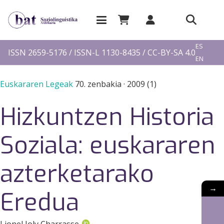
EU
ES
ISSN 2659-5176 / ISSN-L 1130-8435 / CC-BY-SA 4.0
EN
FR
Euskararen Legeak
70. zenbakia
·
2009 (1)
Hizkuntzen Historia
Soziala: euskararen
azterketarako
→
Eredua