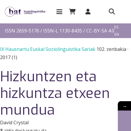
EU
ES
ISSN 2659-5176 / ISSN-L 1130-8435 / CC-BY-SA 4.0
EN
FR
IX Hausnartu Euskal Soziolinguistika Sariak
102. zenbakia
·
2017 (1)
Hizkuntzen eta
hizkuntza etxeen
mundua
→
David Crystal
3
aldiz deskargatu da.