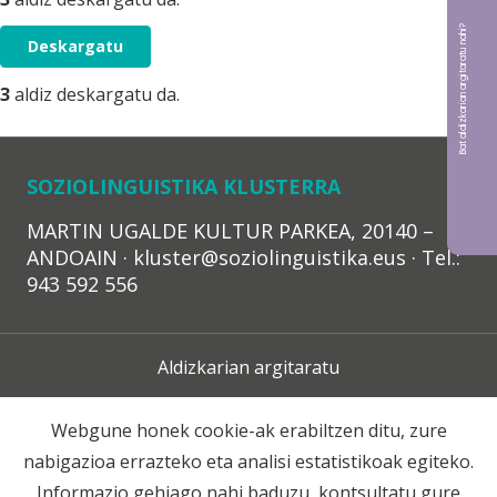
Bat aldizkarian argitaratu nahi?
Deskargatu
3
aldiz deskargatu da.
SOZIOLINGUISTIKA KLUSTERRA
MARTIN UGALDE KULTUR PARKEA, 20140 –
ANDOAIN · kluster@soziolinguistika.eus · Tel.:
943 592 556
Aldizkarian argitaratu
Lege Oharra
Webgune honek cookie-ak erabiltzen ditu, zure
nabigazioa errazteko eta analisi estatistikoak egiteko.
Harpidetza
Informazio gehiago nahi baduzu, kontsultatu gure