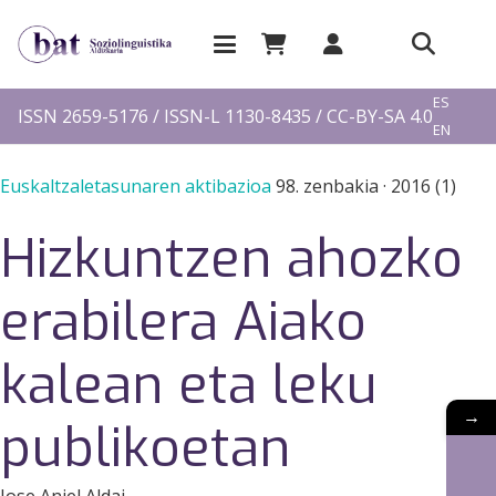
EU
ES
ISSN 2659-5176 / ISSN-L 1130-8435 / CC-BY-SA 4.0
EN
FR
Euskaltzaletasunaren aktibazioa
98. zenbakia
·
2016 (1)
Hizkuntzen ahozko
erabilera Aiako
kalean eta leku
→
publikoetan