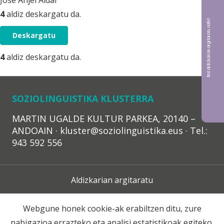
Jose Anjel Aldai
4
aldiz deskargatu da.
Bat aldizkarian argitaratu nahi?
Deskargatu
4
aldiz deskargatu da.
SOZIOLINGUISTIKA KLUSTERRA
MARTIN UGALDE KULTUR PARKEA, 20140 –
ANDOAIN · kluster@soziolinguistika.eus · Tel.:
943 592 556
Aldizkarian argitaratu
Lege Oharra
Webgune honek cookie-ak erabiltzen ditu, zure
nabigazioa errazteko eta analisi estatistikoak egiteko.