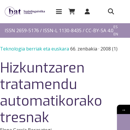
EU
ES
ISSN 2659-5176 / ISSN-L 1130-8435 / CC-BY-SA 4.0
EN
FR
Teknologia berriak eta euskara
66. zenbakia
·
2008 (1)
Hizkuntzaren
tratamendu
automatikorako
→
tresnak