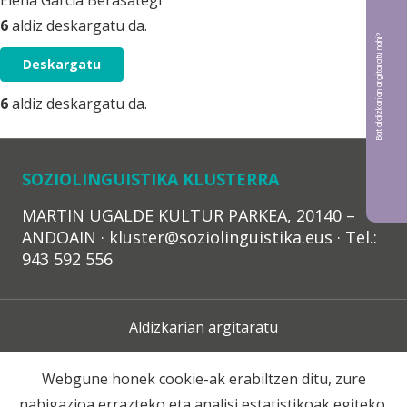
Elena García Berasategi
6
aldiz deskargatu da.
Bat aldizkarian argitaratu nahi?
Deskargatu
6
aldiz deskargatu da.
SOZIOLINGUISTIKA KLUSTERRA
MARTIN UGALDE KULTUR PARKEA, 20140 –
ANDOAIN · kluster@soziolinguistika.eus · Tel.:
943 592 556
Aldizkarian argitaratu
Lege Oharra
Webgune honek cookie-ak erabiltzen ditu, zure
nabigazioa errazteko eta analisi estatistikoak egiteko.