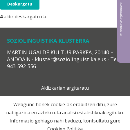
Deskargatu
Bat aldizkarian argitaratu nahi?
4
aldiz deskargatu da.
SOZIOLINGUISTIKA KLUSTERRA
MARTIN UGALDE KULTUR PARKEA, 20140 –
ANDOAIN · kluster@soziolinguistika.eus · Tel.:
943 592 556
Aldizkarian argitaratu
Lege Oharra
Webgune honek cookie-ak erabiltzen ditu, zure
nabigazioa errazteko eta analisi estatistikoak egiteko.
Harpidetza
Informazio gehiago nahi baduzu, kontsultatu gure
Cookien Politika