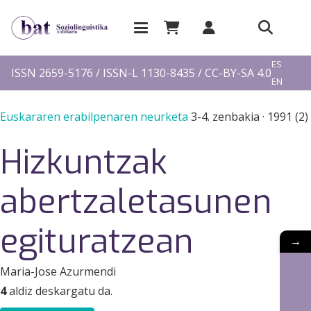
EU
ES
ISSN 2659-5176 / ISSN-L 1130-8435 / CC-BY-SA 4.0
EN
FR
Euskararen erabilpenaren neurketa
3-4. zenbakia
·
1991 (2)
Hizkuntzak
abertzaletasunen
egituratzean
→
Maria-Jose Azurmendi
4
aldiz deskargatu da.