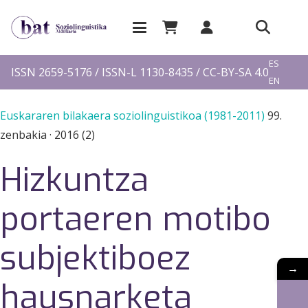
EU
ES
ISSN 2659-5176 / ISSN-L 1130-8435 / CC-BY-SA 4.0
EN
FR
Euskararen bilakaera soziolinguistikoa (1981-2011)
99.
zenbakia
·
2016 (2)
Hizkuntza
portaeren motibo
subjektiboez
→
hausnarketa