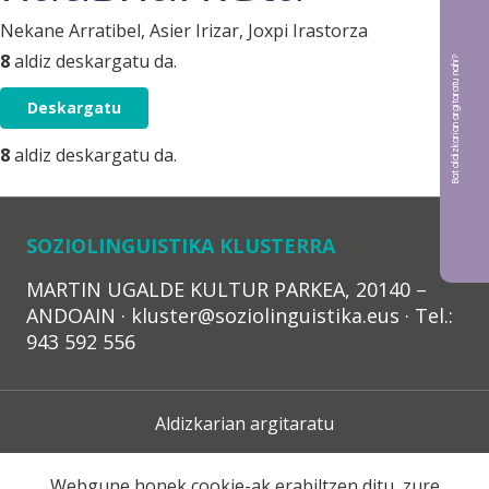
Nekane Arratibel
, Asier Irizar
, Joxpi Irastorza
8
aldiz deskargatu da.
Bat aldizkarian argitaratu nahi?
Deskargatu
8
aldiz deskargatu da.
SOZIOLINGUISTIKA KLUSTERRA
MARTIN UGALDE KULTUR PARKEA, 20140 –
ANDOAIN · kluster@soziolinguistika.eus · Tel.:
943 592 556
Aldizkarian argitaratu
Lege Oharra
Webgune honek cookie-ak erabiltzen ditu, zure