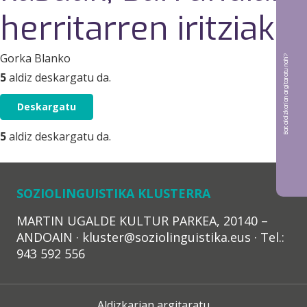
herritarren iritziak
Gorka Blanko
Bat aldizkarian argitaratu nahi?
5
aldiz deskargatu da.
Deskargatu
5
aldiz deskargatu da.
SOZIOLINGUISTIKA KLUSTERRA
MARTIN UGALDE KULTUR PARKEA, 20140 –
ANDOAIN · kluster@soziolinguistika.eus · Tel.:
943 592 556
Aldizkarian argitaratu