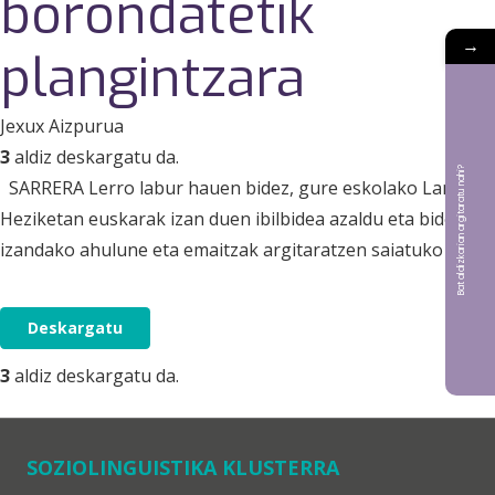
borondatetik
→
plangintzara
Jexux Aizpurua
3
aldiz deskargatu da.
Bat aldizkarian argitaratu nahi?
SARRERA Lerro labur hauen bidez, gure eskolako Lanbide
Heziketan euskarak izan duen ibilbidea azaldu eta bidean
izandako ahulune eta emaitzak argitaratzen saiatuko gara.
Deskargatu
3
aldiz deskargatu da.
SOZIOLINGUISTIKA KLUSTERRA