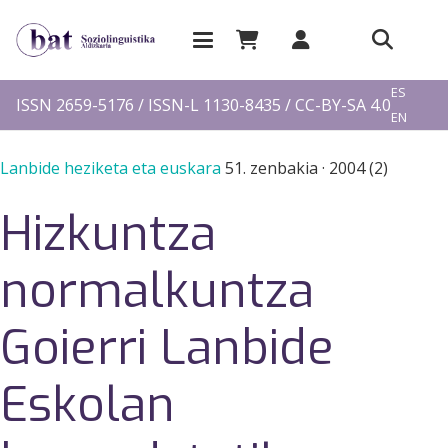
EU
ES
ISSN 2659-5176 / ISSN-L 1130-8435 / CC-BY-SA 4.0
EN
FR
Lanbide heziketa eta euskara
51. zenbakia
·
2004 (2)
Hizkuntza
normalkuntza
Goierri Lanbide
Eskolan