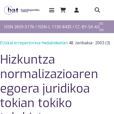
EU
ES
ISSN 2659-5176 / ISSN-L 1130-8435 / CC-BY-SA 4.0
EN
FR
EUskal errepertorioa hedabideetan
48. zenbakia
·
2003 (3)
Hizkuntza
normalizazioaren
egoera juridikoa
tokian tokiko