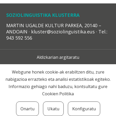
SOZIOLINGUISTIKA KLUSTERRA
MARTIN UGALDE KULTUR PARKEA, 20140 –
ANDOAIN · kluster@soziolinguistika.eus · Tel.:
943 592 556
Aldizkarian argitaratu
Lege Oharra
Webgune honek cookie-ak erabiltzen ditu, zure
nabigazioa errazteko eta analisi estatistikoak egiteko.
Harpidetza
Informazio gehiago nahi baduzu, kontsultatu gure
Cookien Politika
Harremana
Onartu
Ukatu
Konfiguratu
© 2020 Soziolinguistika Klusterra