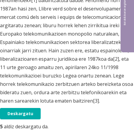
Bat aldizkarian argitaratu nahi?
fenomenoek»[1] baldintzatuta daude. Fenomeno hori
1987an hasi zen, Llibre verd sobre el desenvolupament del
mercat comú dels serveis i equips de telecomunicacions
argitaratu zenean; liburu horrek lehen zirrikitua ireki zuen
Europako telekomunikazioen monopolio naturalean, eta
Espainiako telekomunikazioen sektorea liberalizatzeko
oinarriak jarri zituen. Hain zuzen ere, estatu espainolean,
liberalizazioaren esparru juridikoa ere 1987koa da[2], eta
11 urte geroago amaitu zen, apirilaren 24ko 11/1998
telekomunikazioei buruzko Legea onartu zenean. Lege
horrek telekomunikazio zerbitzuen arteko bereizketa osoa
bideratu zuen, ordura arte zerbitzu telefonikoarekin eta
haren sarearekin lotuta ematen baitziren[3].
Deskargatu
5
aldiz deskargatu da.