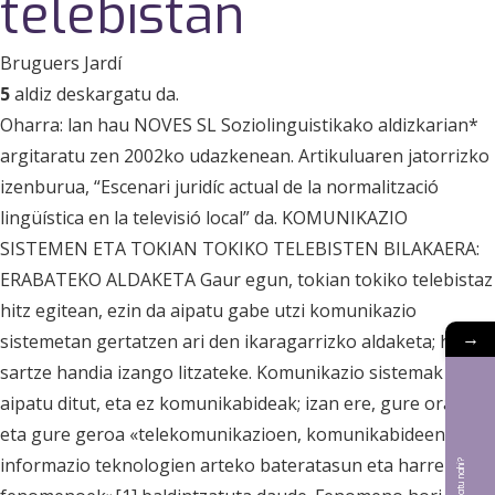
telebistan
Bruguers Jardí
5
aldiz deskargatu da.
Oharra: lan hau NOVES SL Soziolinguistikako aldizkarian*
argitaratu zen 2002ko udazkenean. Artikuluaren jatorrizko
izenburua, “Escenari juridíc actual de la normalització
lingüística en la televisió local” da. KOMUNIKAZIO
SISTEMEN ETA TOKIAN TOKIKO TELEBISTEN BILAKAERA:
ERABATEKO ALDAKETA Gaur egun, tokian tokiko telebistaz
hitz egitean, ezin da aipatu gabe utzi komunikazio
→
sistemetan gertatzen ari den ikaragarrizko aldaketa; hanka
sartze handia izango litzateke. Komunikazio sistemak
aipatu ditut, eta ez komunikabideak; izan ere, gure oraina
eta gure geroa «telekomunikazioen, komunikabideen eta
informazio teknologien arteko bateratasun eta harreman