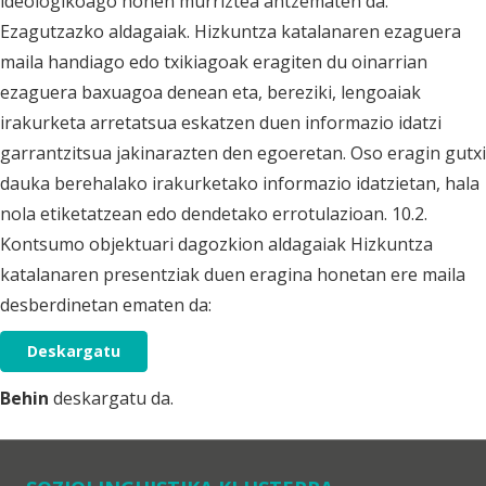
ideologikoago honen murriztea antzematen da.
Ezagutzazko aldagaiak. Hizkuntza katalanaren ezaguera
maila handiago edo txikiagoak eragiten du oinarrian
ezaguera baxuagoa denean eta, bereziki, lengoaiak
irakurketa arretatsua eskatzen duen informazio idatzi
garrantzitsua jakinarazten den egoeretan. Oso eragin gutxi
dauka berehalako irakurketako informazio idatzietan, hala
nola etiketatzean edo dendetako errotulazioan. 10.2.
Kontsumo objektuari dagozkion aldagaiak Hizkuntza
katalanaren presentziak duen eragina honetan ere maila
desberdinetan ematen da:
Deskargatu
Behin
deskargatu da.