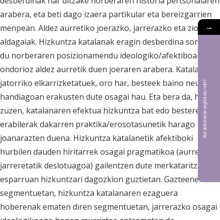
desberdinak har ditzake norberaren historia pertsonalaren
arabera, eta beti dago izaera partikular eta bereizgarrien
→
menpean. Aldez aurretiko joerazko, jarrerazko eta ziozko
aldagaiak. Hizkuntza katalanak eragin desberdina sortzen
du norberaren posizionamendu ideologiko/afektiboaren
ondorioz aldez aurretik duen joeraren arabera. Katalan
jatorriko elkarrizketatuek, oro har, besteek baino neurri
Bat aldizkarian argitaratu nahi?
handiagoan erakusten dute osagai hau. Eta bera da, hain
zuzen, katalanaren efektua hizkuntza bat edo besteren
erabilerak dakarren praktika/erosotasunetik harago
joanarazten duena. Hizkuntza katalanetik afektiboki
hurbilen dauden hiritarrek osagai pragmatikoa (aurretiko
jarreretatik deslotuagoa) gailentzen dute merkataritza-
esparruan hizkuntzari dagozkion guztietan. Gazteenen
segmentuetan, hizkuntza katalanaren ezaguera
hoberenak ematen diren segmentuetan, jarrerazko osagai