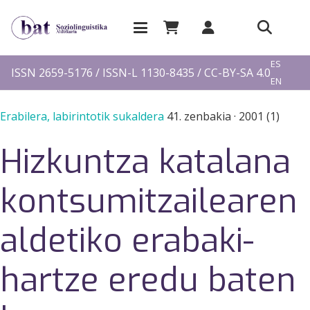
EU
ES
ISSN 2659-5176 / ISSN-L 1130-8435 / CC-BY-SA 4.0
EN
FR
Erabilera, labirintotik sukaldera
41. zenbakia
·
2001 (1)
Hizkuntza katalana
kontsumitzailearen
aldetiko erabaki-
hartze eredu baten