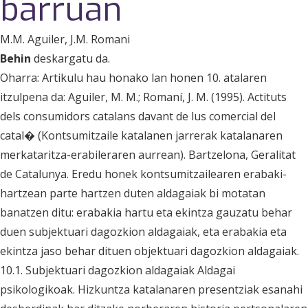
barruan
M.M. Aguiler
, J.M. Romani
Behin
deskargatu da.
Oharra: Artikulu hau honako lan honen 10. atalaren
itzulpena da: Aguiler, M. M.; Romaní, J. M. (1995). Actituts
dels consumidors catalans davant de lus comercial del
catal� (Kontsumitzaile katalanen jarrerak katalanaren
merkataritza-erabileraren aurrean). Bartzelona, Geralitat
de Catalunya. Eredu honek kontsumitzailearen erabaki-
hartzean parte hartzen duten aldagaiak bi motatan
banatzen ditu: erabakia hartu eta ekintza gauzatu behar
duen subjektuari dagozkion aldagaiak, eta erabakia eta
ekintza jaso behar dituen objektuari dagozkion aldagaiak.
10.1. Subjektuari dagozkion aldagaiak Aldagai
psikologikoak. Hizkuntza katalanaren presentziak esanahi