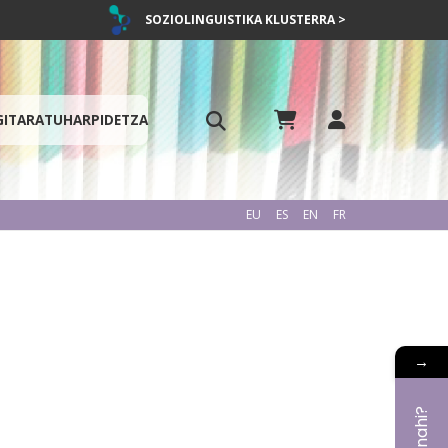
SOZIOLINGUISTIKA KLUSTERRA >
GITARATU
HARPIDETZA
EU
ES
EN
FR
→