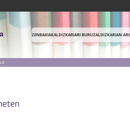
ZENBAKIAK
ALDIZKARIARI BURUZ
ALDIZKARIAN AR
.0
neten