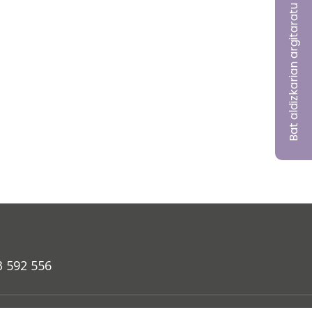
Bat aldizkarian argitaratu nahi?
3 592 556