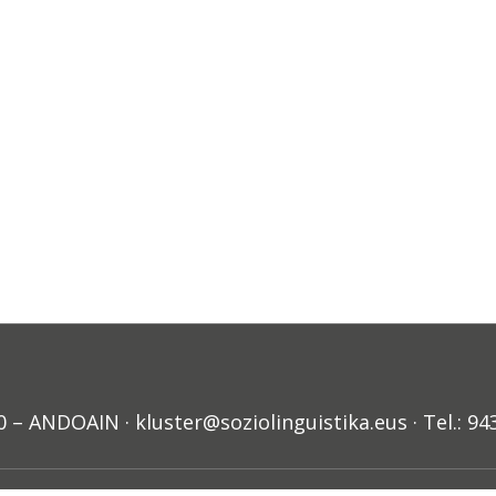
ANDOAIN · kluster@soziolinguistika.eus · Tel.: 94