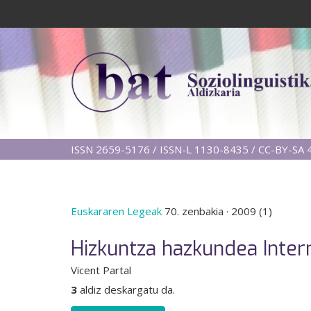
ISSN 2659-5176 / ISSN-L 1130-8435 / CC-BY-SA 4
Euskararen Legeak
70. zenbakia
·
2009 (1)
Hizkuntza hazkundea Inter
Vicent Partal
3
aldiz deskargatu da.