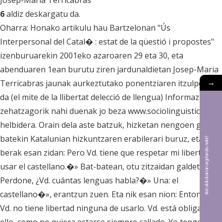
Josep-Maria Terricabras
6
aldiz deskargatu da.
Oharra: Honako artikulu hau Bartzelonan "Ús
Interpersonal del Catal� : estat de la qüestió i propostes"
izenburuarekin 2001eko azaroaren 29 eta 30, eta
abenduaren 1ean burutu ziren jardunaldietan Josep-Maria
→
Terricabras jaunak aurkeztutako ponentziaren itzulpena
da (el mite de la llibertat delecció de llengua) Informazio
zehatzagorik nahi duenak jo beza www.sociolinguistica.org
helbidera. Orain dela aste batzuk, hizketan nengoen gizon
batekin Katalunian hizkuntzaren erabilerari buruz, eta
Bat aldizkarian argitaratu nahi?
berak esan zidan: Pero Vd. tiene que respetar mi libertad de
usar el castellano.�» Bat-batean, otu zitzaidan galdetzea:
Perdone, ¿Vd. cuántas lenguas habla?�» Una: el
castellano�», erantzun zuen. Eta nik esan nion: Entonces
Vd. no tiene libertad ninguna de usarlo. Vd. está obligado a