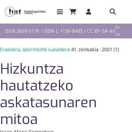
EU
ES
ISSN 2659-5176 / ISSN-L 1130-8435 / CC-BY-SA 4.0
EN
FR
Erabilera, labirintotik sukaldera
41. zenbakia
·
2001 (1)
Hizkuntza
hautatzeko
askatasunaren
mitoa