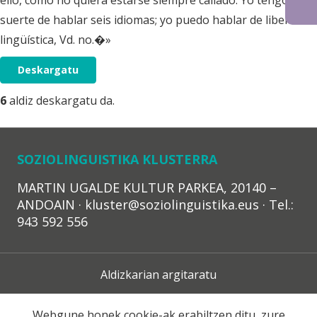
ello, como no quiera estarse siempre callado. Yo tengo la
suerte de hablar seis idiomas; yo puedo hablar de libertad
lingüística, Vd. no.�»
Deskargatu
6
aldiz deskargatu da.
SOZIOLINGUISTIKA KLUSTERRA
MARTIN UGALDE KULTUR PARKEA, 20140 –
ANDOAIN · kluster@soziolinguistika.eus · Tel.:
943 592 556
Aldizkarian argitaratu
Lege Oharra
Webgune honek cookie-ak erabiltzen ditu, zure