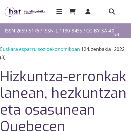
EU
ES
ISSN 2659-5176 / ISSN-L 1130-8435 / CC-BY-SA 4.0
EN
FR
Euskara esparru sozioekonomikoan
124. zenbakia
·
2022
(3)
Hizkuntza-erronkak
lanean, hezkuntzan
eta osasunean
Quebecen