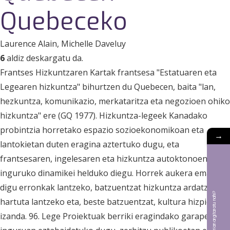
Quebeceko
Laurence Alain
, Michelle Daveluy
6
aldiz deskargatu da.
Frantses Hizkuntzaren Kartak frantsesa "Estatuaren eta
Legearen hizkuntza" bihurtzen du Quebecen, baita "lan,
hezkuntza, komunikazio, merkataritza eta negozioen ohiko
hizkuntza" ere (GQ 1977). Hizkuntza-legeek Kanadako
probintzia horretako espazio sozioekonomikoan eta
→
lantokietan duten eragina aztertuko dugu, eta
frantsesaren, ingelesaren eta hizkuntza autoktonoen
inguruko dinamikei helduko diegu. Horrek aukera ematen
digu erronkak lantzeko, batzuentzat hizkuntza ardatz
Bat aldizkarian argitaratu nahi?
hartuta lantzeko eta, beste batzuentzat, kultura hizpide
izanda. 96. Lege Proiektuak berriki eragindako garapenen