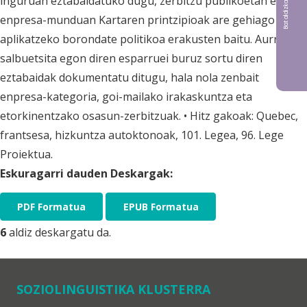
inguruan eztabaidatuko dugu, zerbitzu publikoetan eta
enpresa-munduan Kartaren printzipioak are gehiago
aplikatzeko borondate politikoa erakusten baitu. Aurretik
salbuetsita egon diren esparruei buruz sortu diren
eztabaidak dokumentatu ditugu, hala nola zenbait
enpresa-kategoria, goi-mailako irakaskuntza eta
etorkinentzako osasun-zerbitzuak. • Hitz gakoak: Quebec,
frantsesa, hizkuntza autoktonoak, 101. Legea, 96. Lege
Proiektua.
Eskuragarri dauden Deskargak:
PDF Formatua
EPUB Formatua
6
aldiz deskargatu da.
SOZIOLINGUISTIKA KLUSTERRA