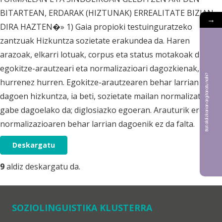
BITARTEAN, ERDARAK (HIZTUNAK) ERREALITATE BIZIAN
→
DIRA HAZTEN�» 1) Gaia propioki testuinguratzeko
zantzuak Hizkuntza sozietate erakundea da. Haren
arazoak, elkarri lotuak, corpus eta status motakoak dira;
egokitze-arautzeari eta normalizazioari dagozkienak,
Bat aldizkarian argitaratu nahi?
hurrenez hurren. Egokitze-arautzearen behar larrian
dagoen hizkuntza, ia beti, sozietate mailan normalizatu
gabe dagoelako da; diglosiazko egoeran. Arauturik ere,
normalizazioaren behar larrian dagoenik ez da falta.
Deskargatu
9
aldiz deskargatu da.
SOZIOLINGUISTIKA KLUSTERRA