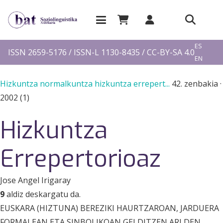
EU
ES
ISSN 2659-5176 / ISSN-L 1130-8435 / CC-BY-SA 4.0
EN
FR
Hizkuntza normalkuntza hizkuntza errepert...
42. zenbakia
·
2002 (1)
Hizkuntza
Errepertorioaz
Jose Angel Irigaray
9
aldiz deskargatu da.
EUSKARA (HIZTUNA) BEREZIKI HAURTZAROAN, JARDUERA
FORMALEAN ETA SINBOLIKOAN GELDITZEN ARI DEN