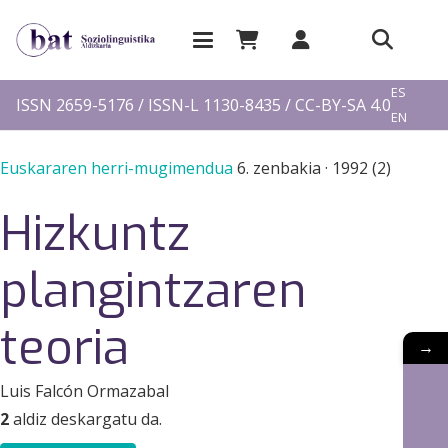
EU
ES
ISSN 2659-5176 / ISSN-L 1130-8435 / CC-BY-SA 4.0
EN
FR
Euskararen herri-mugimendua
6. zenbakia
·
1992 (2)
Hizkuntz
plangintzaren
teoria
→
Luis Falcón Ormazabal
2
aldiz deskargatu da.