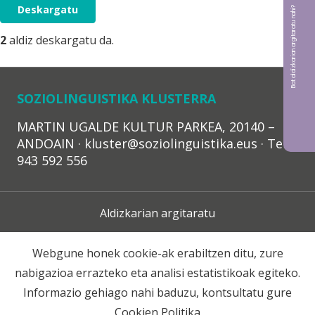
Deskargatu
Bat aldizkarian argitaratu nahi?
2
aldiz deskargatu da.
SOZIOLINGUISTIKA KLUSTERRA
MARTIN UGALDE KULTUR PARKEA, 20140 –
ANDOAIN · kluster@soziolinguistika.eus · Tel.:
943 592 556
Aldizkarian argitaratu
Lege Oharra
Webgune honek cookie-ak erabiltzen ditu, zure
nabigazioa errazteko eta analisi estatistikoak egiteko.
Harpidetza
Informazio gehiago nahi baduzu, kontsultatu gure
Cookien Politika