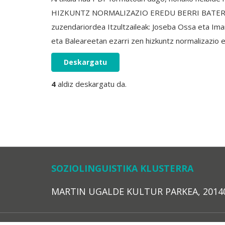
HIZKUNTZ NORMALIZAZIO EREDU BERRI BATERANTZ I
zuzendariordea Itzultzaileak: Joseba Ossa eta
eta Baleareetan ezarri zen hizkuntz normalizazio
Deskargatu
4
aldiz deskargatu da.
SOZIOLINGUISTIKA KLUSTERRA
MARTIN UGALDE KULTUR PARKEA, 20140 – 