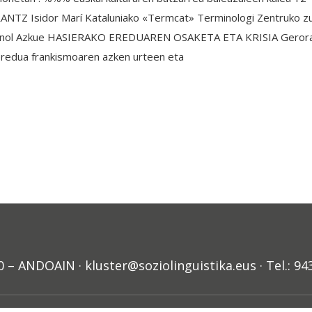
sidor Marí Kataluniako «Termcat» Terminologi Zentruko zuzen
 Imanol Azkue HASIERAKO EREDUAREN OSAKETA ETA KRISIA Gerora 
 eredua frankismoaren azken urteen eta
ANDOAIN · kluster@soziolinguistika.eus · Tel.: 94