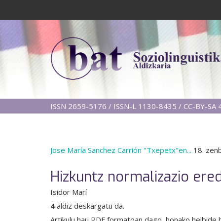
ISSN 2659-5176 / ISSN-L 1130-8435 / CC-BY-SA 4
Jose María Sanchez Carrión "Txepetx"en...
18. zen
Hizkuntz normalizazio ered
Isidor Marí
4
aldiz deskargatu da.
Artikulu hau PDF formatoan dago, honako helbide 