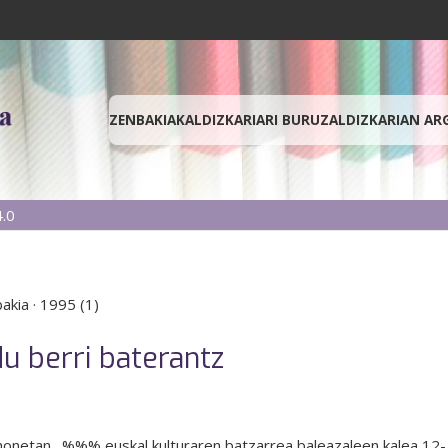
ZENBAKIAK
ALDIZKARIARI BURUZ
ALDIZKARIAN AR
.0
bakia
·
1995 (1)
u berri baterantz
honetan . %%% euskal kulturaren batzarrea baleazaleen kalea 12-