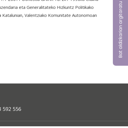
Bat aldizkarian argitaratu nahi?
daria eta Generalitateko Hizkuntz Politikako
Katalunian, Valentziako Komunitate Autonomoan
3 592 556