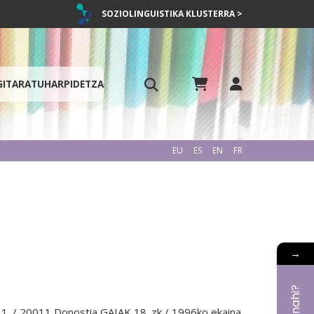
SOZIOLINGUISTIKA KLUSTERRA >
GITARATU
HARPIDETZA
EU
ES
EN
FR
→
 1. / 20011 Donostia GAIAK 18. zk / 1996ko ekaina