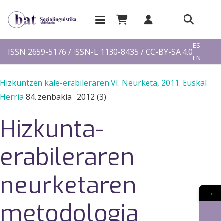
EU
ES
ISSN 2659-5176 / ISSN-L 1130-8435 / CC-BY-SA 4.0
EN
FR
Hizkuntzen kale-erabileraren VI. Neurketa, 2011. Euskal
Herria
84. zenbakia
·
2012 (3)
Hizkunta-
erabileraren
neurketaren
→
metodologia