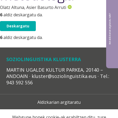
Olatz Altuna
, Asier Basurto Arruti
6
aldiz deskargatu da.
Bat aldizkarian argitaratu nahi?
Deskargatu
6
aldiz deskargatu da.
SOZIOLINGUISTIKA KLUSTERRA
MARTIN UGALDE KULTUR PARKEA, 20140 –
ANDOAIN · kluster@soziolinguistika.eus · Tel.:
943 592 556
Aldizkarian argitaratu
Lege Oharra
Webgune honek cookie-ak erabiltzen ditu, zure