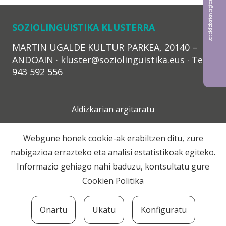
Bat aldizkarian argitaratu nahi?
SOZIOLINGUISTIKA KLUSTERRA
MARTIN UGALDE KULTUR PARKEA, 20140 –
ANDOAIN · kluster@soziolinguistika.eus · Tel.:
943 592 556
Aldizkarian argitaratu
Lege Oharra
Webgune honek cookie-ak erabiltzen ditu, zure
nabigazioa errazteko eta analisi estatistikoak egiteko.
Harpidetza
Informazio gehiago nahi baduzu, kontsultatu gure
Cookien Politika
Harremana
Onartu
Ukatu
Konfiguratu
© 2020 Soziolinguistika Klusterra