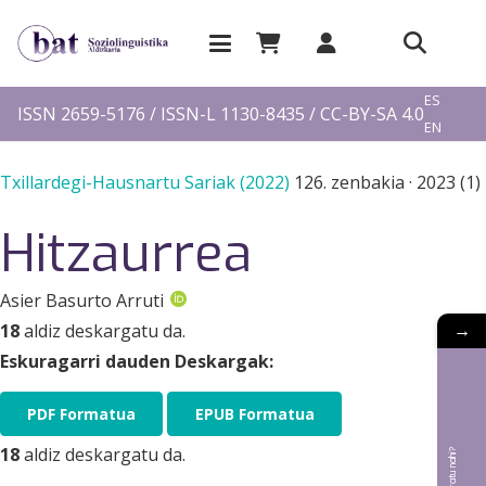
EU
ES
ISSN 2659-5176 / ISSN-L 1130-8435 / CC-BY-SA 4.0
EN
FR
Txillardegi-Hausnartu Sariak (2022)
126. zenbakia
·
2023 (1)
Hitzaurrea
Asier Basurto Arruti
→
18
aldiz deskargatu da.
Eskuragarri dauden Deskargak:
PDF Formatua
EPUB Formatua
18
aldiz deskargatu da.