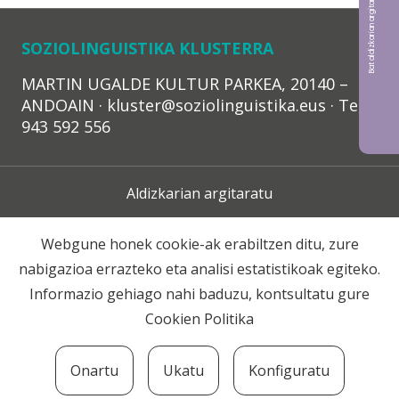
Bat aldizkarian argitaratu nahi?
SOZIOLINGUISTIKA KLUSTERRA
MARTIN UGALDE KULTUR PARKEA, 20140 –
ANDOAIN · kluster@soziolinguistika.eus · Tel.:
943 592 556
Aldizkarian argitaratu
Lege Oharra
Webgune honek cookie-ak erabiltzen ditu, zure
nabigazioa errazteko eta analisi estatistikoak egiteko.
Harpidetza
Informazio gehiago nahi baduzu, kontsultatu gure
Cookien Politika
Harremana
Onartu
Ukatu
Konfiguratu
© 2020 Soziolinguistika Klusterra