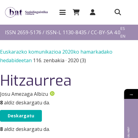
EU
ES
ISSN 2659-5176 / ISSN-L 1130-8435 / CC-BY-SA 4.0
EN
FR
Euskarazko komunikazioa 2020ko hamarkadako
hedabideetan
116. zenbakia
·
2020 (3)
Hitzaurrea
→
Josu Amezaga Albizu
8
aldiz deskargatu da.
Deskargatu
8
aldiz deskargatu da.