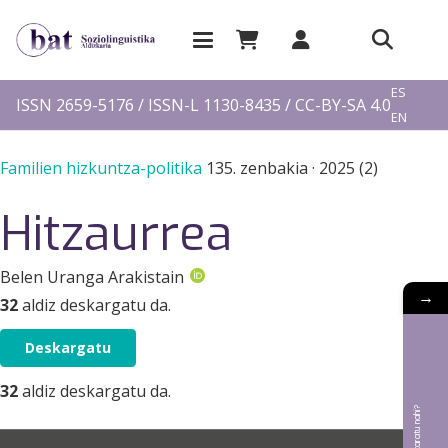
EU
ES
ISSN 2659-5176 / ISSN-L 1130-8435 / CC-BY-SA 4.0
EN
FR
Familien hizkuntza-politika
135. zenbakia
·
2025 (2)
Hitzaurrea
Belen Uranga Arakistain
→
32
aldiz deskargatu da.
Deskargatu
32
aldiz deskargatu da.