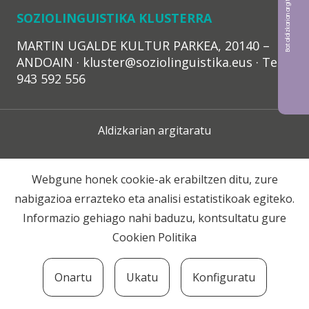
Bat aldizkarian argitaratu nahi?
SOZIOLINGUISTIKA KLUSTERRA
MARTIN UGALDE KULTUR PARKEA, 20140 –
ANDOAIN · kluster@soziolinguistika.eus · Tel.:
943 592 556
Aldizkarian argitaratu
Lege Oharra
Webgune honek cookie-ak erabiltzen ditu, zure
nabigazioa errazteko eta analisi estatistikoak egiteko.
Harpidetza
Informazio gehiago nahi baduzu, kontsultatu gure
Cookien Politika
Harremana
Onartu
Ukatu
Konfiguratu
© 2020 Soziolinguistika Klusterra