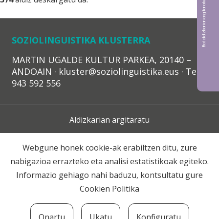
Bat aldizkarian argitaratu nahi?
SOZIOLINGUISTIKA KLUSTERRA
MARTIN UGALDE KULTUR PARKEA, 20140 –
ANDOAIN · kluster@soziolinguistika.eus · Tel.:
943 592 556
Aldizkarian argitaratu
Lege Oharra
Webgune honek cookie-ak erabiltzen ditu, zure
nabigazioa errazteko eta analisi estatistikoak egiteko.
Harpidetza
Informazio gehiago nahi baduzu, kontsultatu gure
Cookien Politika
Harremana
Onartu
Ukatu
Konfiguratu