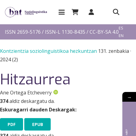
EU
ES
ISSN 2659-5176 / ISSN-L 1130-8435 / CC-BY-SA 4.0
EN
FR
Kontzientzia soziolinguistikoa hezkuntzan
131. zenbakia
·
2024 (2)
Hitzaurrea
Ane Ortega Etcheverry
→
374
aldiz deskargatu da.
Eskuragarri dauden Deskargak:
PDF
EPUB
374
aldiz deskargatu da.