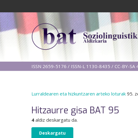
ISSN 2659-5176 / ISSN-L 1130-8435 / CC-BY-SA 4
Lurraldearen eta hizkuntzaren arteko loturak
95. z
Hitzaurre gisa BAT 95
4
aldiz deskargatu da.
Deskargatu