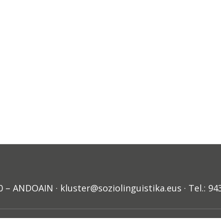
ANDOAIN · kluster@soziolinguistika.eus · Tel.: 94