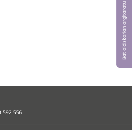
Bat aldizkarian argitaratu nahi?
3 592 556