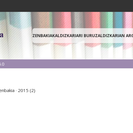
ZENBAKIAK
ALDIZKARIARI BURUZ
ALDIZKARIAN AR
.0
enbakia
·
2015 (2)