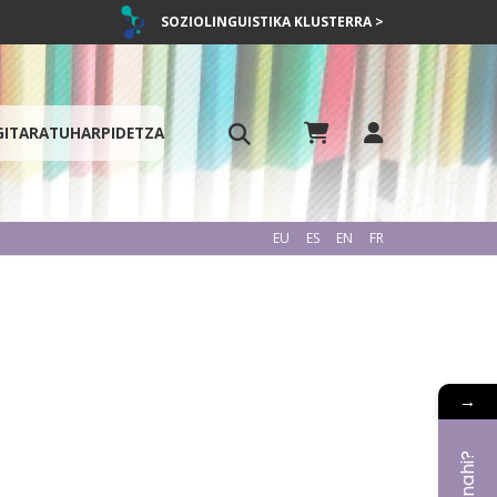
SOZIOLINGUISTIKA KLUSTERRA >
GITARATU
HARPIDETZA
EU
ES
EN
FR
→