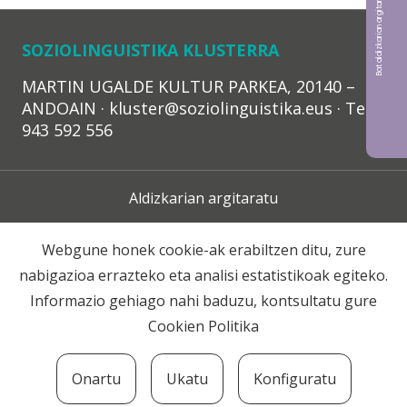
Bat aldizkarian argitaratu nahi?
SOZIOLINGUISTIKA KLUSTERRA
MARTIN UGALDE KULTUR PARKEA, 20140 –
ANDOAIN · kluster@soziolinguistika.eus · Tel.:
943 592 556
Aldizkarian argitaratu
Lege Oharra
Webgune honek cookie-ak erabiltzen ditu, zure
nabigazioa errazteko eta analisi estatistikoak egiteko.
Harpidetza
Informazio gehiago nahi baduzu, kontsultatu gure
Cookien Politika
Harremana
Onartu
Ukatu
Konfiguratu
© 2020 Soziolinguistika Klusterra