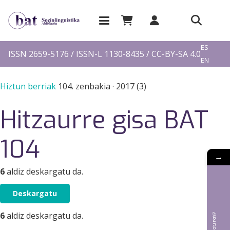
EU
ES
ISSN 2659-5176 / ISSN-L 1130-8435 / CC-BY-SA 4.0
EN
FR
Hiztun berriak
104. zenbakia
·
2017 (3)
Hitzaurre gisa BAT
104
→
6
aldiz deskargatu da.
Deskargatu
6
aldiz deskargatu da.