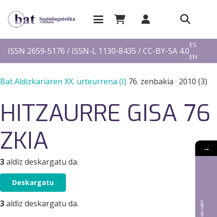
EU
ES
ISSN 2659-5176 / ISSN-L 1130-8435 / CC-BY-SA 4.0
EN
FR
Bat Aldizkariaren XX. urteurrena (I)
76. zenbakia
·
2010 (3)
HITZAURRE GISA 76
ZKIA
→
3
aldiz deskargatu da.
Deskargatu
3
aldiz deskargatu da.