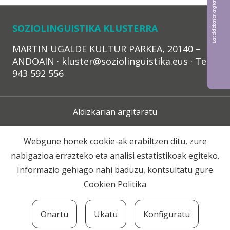
Bat aldizkarian argitaratu nahi?
SOZIOLINGUISTIKA KLUSTERRA
MARTIN UGALDE KULTUR PARKEA, 20140 –
ANDOAIN · kluster@soziolinguistika.eus · Tel.:
943 592 556
Aldizkarian argitaratu
Lege Oharra
Webgune honek cookie-ak erabiltzen ditu, zure
nabigazioa errazteko eta analisi estatistikoak egiteko.
Harpidetza
Informazio gehiago nahi baduzu, kontsultatu gure
Cookien Politika
Harremana
Onartu
Ukatu
Konfiguratu
© 2020 Soziolinguistika Klusterra