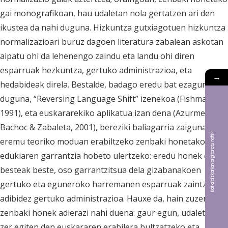
gai monografikoan, hau udaletan nola gertatzen ari den
ikustea da nahi duguna. Hizkuntza gutxiagotuen hizkuntza
normalizazioari buruz dagoen literatura zabalean askotan
aipatu ohi da lehenengo zaindu eta landu ohi diren
esparruak hezkuntza, gertuko administrazioa, eta
→
hedabideak direla. Bestalde, badago eredu bat ezaguna
duguna, “Reversing Language Shift” izenekoa (Fishman,
1991), eta euskararekiko aplikatua izan dena (Azurmendi,
Bachoc & Zabaleta, 2001), bereziki baliagarria zaiguna
Bat aldizkarian argitaratu nahi?
eremu teoriko moduan erabiltzeko zenbaki honetako
edukiaren garrantzia hobeto ulertzeko: eredu honek dio,
besteak beste, oso garrantzitsua dela gizabanakoen
gertuko eta eguneroko harremanen esparruak zaintzea,
adibidez gertuko administrazioa. Hauxe da, hain zuzen,
zenbaki honek adierazi nahi duena: gaur egun, udaletan
zer egiten den euskararen erabilera bultzatzeko eta