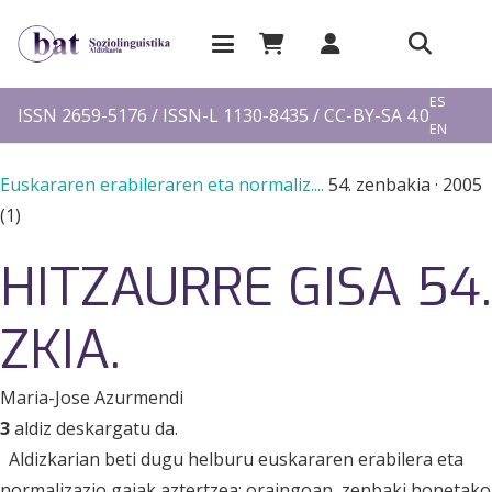
EU
ES
ISSN 2659-5176 / ISSN-L 1130-8435 / CC-BY-SA 4.0
EN
FR
Euskararen erabileraren eta normaliz....
54. zenbakia
·
2005
(1)
HITZAURRE GISA 54.
ZKIA.
Maria-Jose Azurmendi
3
aldiz deskargatu da.
Aldizkarian beti dugu helburu euskararen erabilera eta
normalizazio gaiak aztertzea; oraingoan, zenbaki honetako