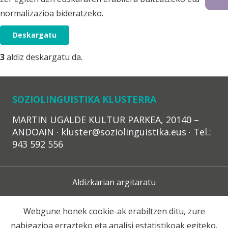
normalizazioa bideratzeko.
Deskargatu
3
aldiz deskargatu da.
SOZIOLINGUISTIKA KLUSTERRA
MARTIN UGALDE KULTUR PARKEA, 20140 –
ANDOAIN · kluster@soziolinguistika.eus · Tel.:
943 592 556
Aldizkarian argitaratu
Lege Oharra
Webgune honek cookie-ak erabiltzen ditu, zure
nabigazioa errazteko eta analisi estatistikoak egiteko.