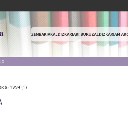
ZENBAKIAK
ALDIZKARIARI BURUZ
ALDIZKARIAN AR
.0
akia
·
1994 (1)
A