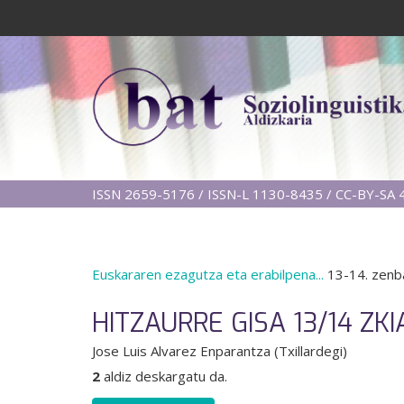
ISSN 2659-5176 / ISSN-L 1130-8435 / CC-BY-SA 4
Euskararen ezagutza eta erabilpena...
13-14. zenb
HITZAURRE GISA 13/14 ZKI
Jose Luis Alvarez Enparantza (Txillardegi)
2
aldiz deskargatu da.