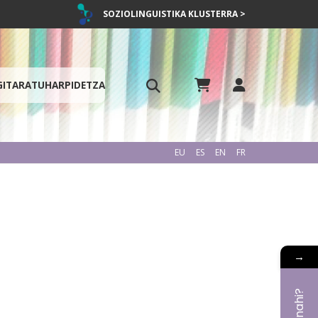
SOZIOLINGUISTIKA KLUSTERRA >
GITARATU
HARPIDETZA
EU
ES
EN
FR
→