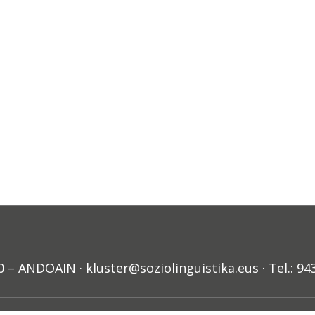
ANDOAIN · kluster@soziolinguistika.eus · Tel.: 94