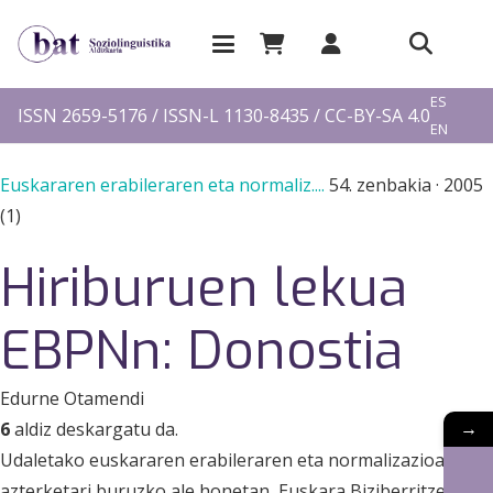
EU
ES
ISSN 2659-5176 / ISSN-L 1130-8435 / CC-BY-SA 4.0
EN
FR
Euskararen erabileraren eta normaliz....
54. zenbakia
·
2005
(1)
Hiriburuen lekua
EBPNn: Donostia
Edurne Otamendi
→
6
aldiz deskargatu da.
Udaletako euskararen erabileraren eta normalizazioaren
azterketari buruzko ale honetan, Euskara Biziberritzeko