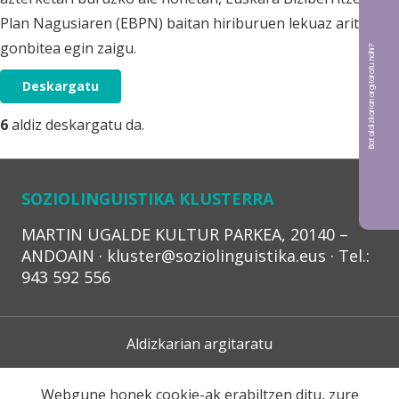
Plan Nagusiaren (EBPN) baitan hiriburuen lekuaz aritzeko
gonbitea egin zaigu.
Bat aldizkarian argitaratu nahi?
Deskargatu
6
aldiz deskargatu da.
SOZIOLINGUISTIKA KLUSTERRA
MARTIN UGALDE KULTUR PARKEA, 20140 –
ANDOAIN · kluster@soziolinguistika.eus · Tel.:
943 592 556
Aldizkarian argitaratu
Lege Oharra
Webgune honek cookie-ak erabiltzen ditu, zure