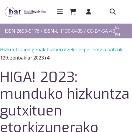
EU
ES
ISSN 2659-5176 / ISSN-L 1130-8435 / CC-BY-SA 4.0
EN
FR
Hizkuntza indigenak biziberritzeko esperientzia batzuk
129. zenbakia
·
2023 (4)
HIGA! 2023:
munduko hizkuntza
gutxituen
etorkizunerako