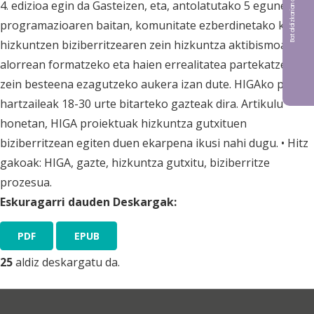
Bat aldizkarian argitaratu nahi?
4. edizioa egin da Gasteizen, eta, antolatutako 5 eguneko
programazioaren baitan, komunitate ezberdinetako kideek
hizkuntzen biziberritzearen zein hizkuntza aktibismoaren
alorrean formatzeko eta haien errealitatea partekatzeko
zein besteena ezagutzeko aukera izan dute. HIGAko parte
hartzaileak 18-30 urte bitarteko gazteak dira. Artikulu
honetan, HIGA proiektuak hizkuntza gutxituen
biziberritzean egiten duen ekarpena ikusi nahi dugu. • Hitz
gakoak: HIGA, gazte, hizkuntza gutxitu, biziberritze
prozesua.
Eskuragarri dauden Deskargak:
PDF
EPUB
25
aldiz deskargatu da.