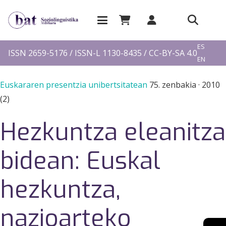
EU
ES
ISSN 2659-5176 / ISSN-L 1130-8435 / CC-BY-SA 4.0
EN
FR
Euskararen presentzia unibertsitatean
75. zenbakia
·
2010
(2)
Hezkuntza eleanitza
bidean: Euskal
hezkuntza,
nazioarteko
→