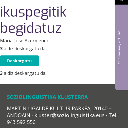
ikuspegitik
begidatuz
Bat aldizkarian argitaratu nahi?
Maria-Jose Azurmendi
3
aldiz deskargatu da.
Deskargatu
3
aldiz deskargatu da.
SOZIOLINGUISTIKA KLUSTERRA
MARTIN UGALDE KULTUR PARKEA, 20140 –
ANDOAIN · kluster@soziolinguistika.eus · Tel.:
943 592 556