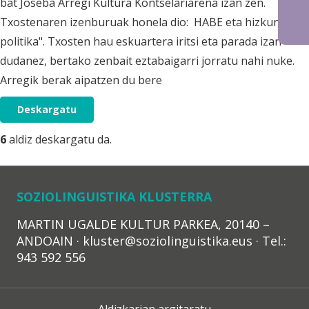
bat Joseba Arregi Kultura Kontselariarena izan zen.
Txostenaren izenburuak honela dio:  HABE eta hizkuntz
politika". Txosten hau eskuartera iritsi eta parada izan
dudanez, bertako zenbait eztabaigarri jorratu nahi nuke.
Arregik berak aipatzen du bere
Deskargatu
6
aldiz deskargatu da.
SOZIOLINGUISTIKA KLUSTERRA
MARTIN UGALDE KULTUR PARKEA, 20140 –
ANDOAIN · kluster@soziolinguistika.eus · Tel.:
943 592 556