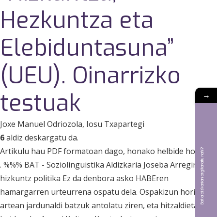
Hezkuntza eta
Elebiduntasuna”
(UEU). Oinarrizko
testuak
→
Joxe Manuel Odriozola
, Iosu Txapartegi
6
aldiz deskargatu da.
Artikulu hau PDF formatoan dago, honako helbide honetan
Bat aldizkarian argitaratu nahi?
. %%% BAT - Soziolinguistika Aldizkaria Joseba Arregiren
hizkuntz politika Ez da denbora asko HABEren
hamargarren urteurrena ospatu dela. Ospakizun horien
artean jardunaldi batzuk antolatu ziren, eta hitzaldietako