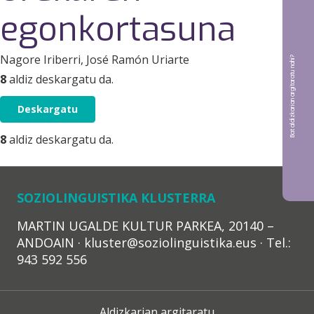
egonkortasuna
Nagore Iriberri
, José Ramón Uriarte
Bat aldizkarian argitaratu nahi?
8
aldiz deskargatu da.
Deskargatu
8
aldiz deskargatu da.
SOZIOLINGUISTIKA KLUSTERRA
MARTIN UGALDE KULTUR PARKEA, 20140 –
ANDOAIN · kluster@soziolinguistika.eus · Tel.:
943 592 556
Aldizkarian argitaratu