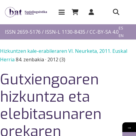
EU
ES
ISSN 2659-5176 / ISSN-L 1130-8435 / CC-BY-SA 4.0
EN
FR
Hizkuntzen kale-erabileraren VI. Neurketa, 2011. Euskal
Herria
84. zenbakia
·
2012 (3)
Gutxiengoaren
hizkuntza eta
elebitasunaren
orekaren
→