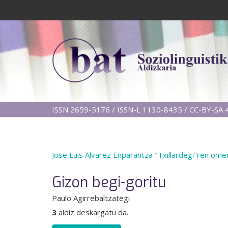
ISSN 2659-5176 / ISSN-L 1130-8435 / CC-BY-SA 4
Jose Luis Alvarez Enparantza "Txillardegi"ren om
Gizon begi-goritu
Paulo Agirrebaltzategi
3
aldiz deskargatu da.