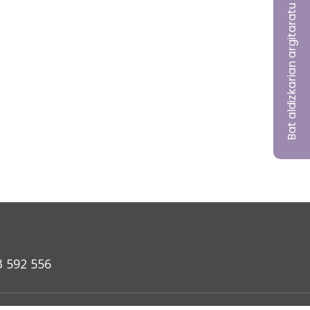
Bat aldizkarian argitaratu nahi?
3 592 556