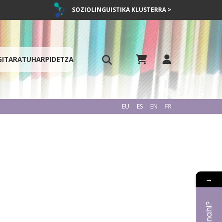
SOZIOLINGUISTIKA KLUSTERRA >
GITARATU
HARPIDETZA
EU
ES
EN
FR
→