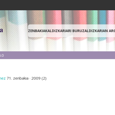
ZENBAKIAK
ALDIZKARIARI BURUZ
ALDIZKARIAN AR
.0
enez
71. zenbakia
·
2009 (2)