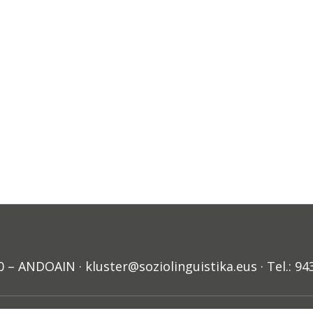
ANDOAIN · kluster@soziolinguistika.eus · Tel.: 94