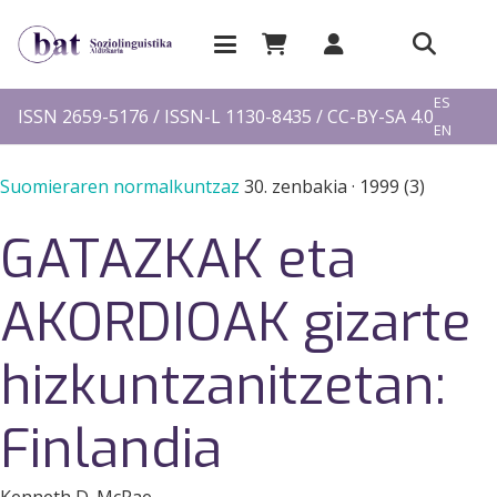
EU
ES
ISSN 2659-5176 / ISSN-L 1130-8435 / CC-BY-SA 4.0
EN
FR
Suomieraren normalkuntzaz
30. zenbakia
·
1999 (3)
GATAZKAK eta
AKORDIOAK gizarte
hizkuntzanitzetan:
Finlandia