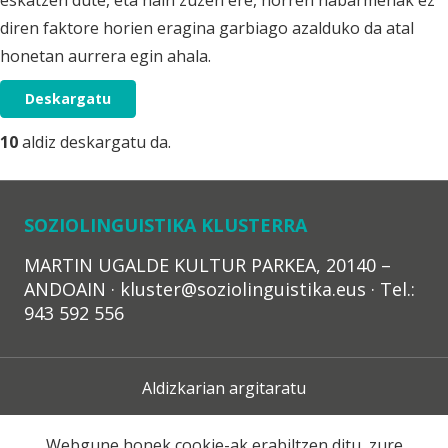
eskatzen dute, eta hain zuzen ere, horren nabarmenak ez
diren faktore horien eragina garbiago azalduko da atal
honetan aurrera egin ahala.
Deskargatu
10
aldiz deskargatu da.
SOZIOLINGUISTIKA KLUSTERRA
MARTIN UGALDE KULTUR PARKEA, 20140 –
ANDOAIN · kluster@soziolinguistika.eus · Tel.:
943 592 556
Aldizkarian argitaratu
Lege Oharra
Webgune honek cookie-ak erabiltzen ditu, zure