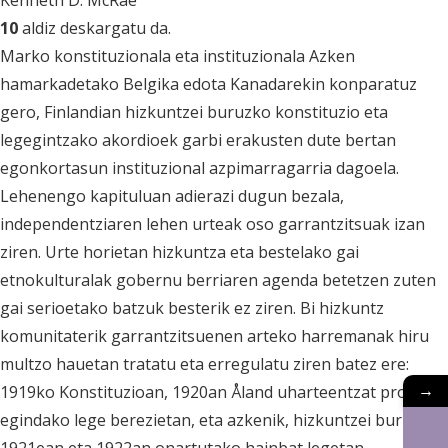
Kenneth D. McRae
10
aldiz deskargatu da.
Marko konstituzionala eta instituzionala Azken
hamarkadetako Belgika edota Kanadarekin konparatuz
gero, Finlandian hizkuntzei buruzko konstituzio eta
legegintzako akordioek garbi erakusten dute bertan
egonkortasun instituzional azpimarragarria dagoela.
Lehenengo kapituluan adierazi dugun bezala,
independentziaren lehen urteak oso garrantzitsuak izan
ziren. Urte horietan hizkuntza eta bestelako gai
etnokulturalak gobernu berriaren agenda betetzen zuten
gai serioetako batzuk besterik ez ziren. Bi hizkuntz
komunitaterik garrantzitsuenen arteko harremanak hiru
multzo hauetan tratatu eta erregulatu ziren batez ere:
→
1919ko Konstituzioan, 1920an Åland uharteentzat propio
egindako lege berezietan, eta azkenik, hizkuntzei buruz