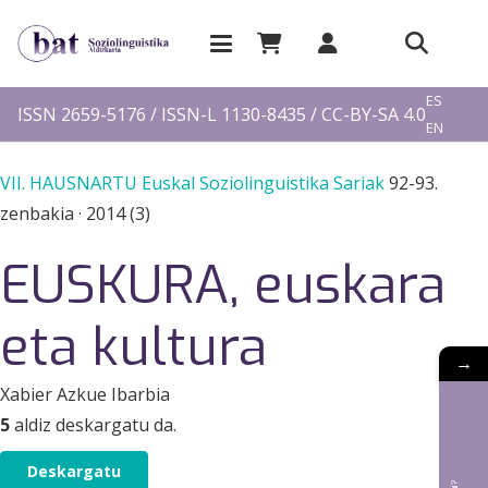
EU
ES
ISSN 2659-5176 / ISSN-L 1130-8435 / CC-BY-SA 4.0
EN
FR
VII. HAUSNARTU Euskal Soziolinguistika Sariak
92-93.
zenbakia
·
2014 (3)
EUSKURA, euskara
eta kultura
→
Xabier Azkue Ibarbia
5
aldiz deskargatu da.
Deskargatu