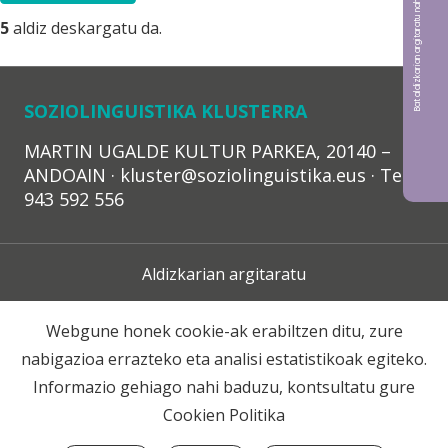
Bat aldizkarian argitaratu nahi?
5
aldiz deskargatu da.
SOZIOLINGUISTIKA KLUSTERRA
MARTIN UGALDE KULTUR PARKEA, 20140 –
ANDOAIN · kluster@soziolinguistika.eus · Tel.:
943 592 556
Aldizkarian argitaratu
Lege Oharra
Webgune honek cookie-ak erabiltzen ditu, zure
nabigazioa errazteko eta analisi estatistikoak egiteko.
Harpidetza
Informazio gehiago nahi baduzu, kontsultatu gure
Cookien Politika
Harremana