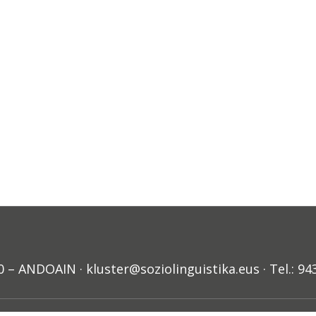
ANDOAIN · kluster@soziolinguistika.eus · Tel.: 94