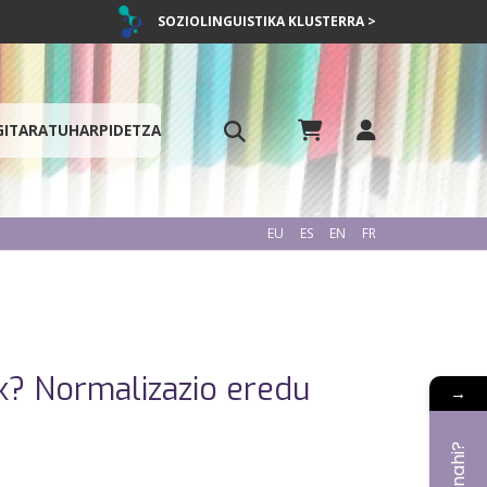
SOZIOLINGUISTIKA KLUSTERRA >
GITARATU
HARPIDETZA
EU
ES
EN
FR
ik? Normalizazio eredu
→