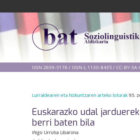
ISSN 2659-5176 / ISSN-L 1130-8435 / CC-BY-SA 4
Lurraldearen eta hizkuntzaren arteko loturak
95. z
Euskarazko udal jarduerek
berri baten bila
Iñigo Urrutia Libarona