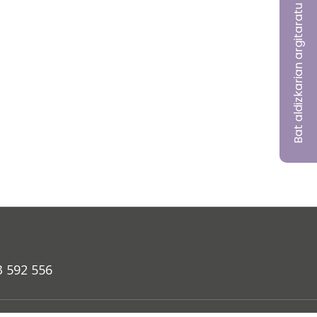
Bat aldizkarian argitaratu nahi?
3 592 556