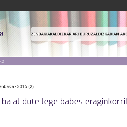
ZENBAKIAK
ALDIZKARIARI BURUZ
ALDIZKARIAN AR
.0
enbakia
·
2015 (2)
 ba al dute lege babes eraginkorr