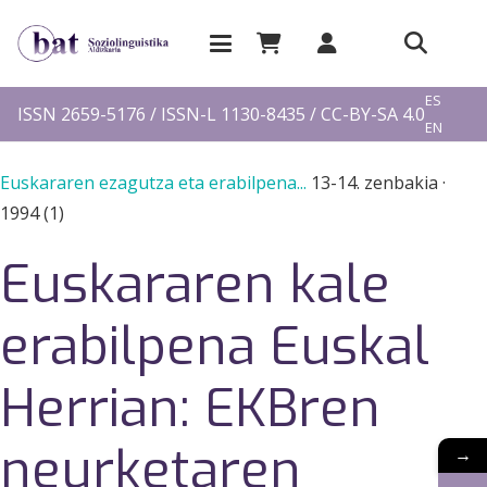
EU
ES
ISSN 2659-5176 / ISSN-L 1130-8435 / CC-BY-SA 4.0
EN
FR
Euskararen ezagutza eta erabilpena...
13-14. zenbakia
·
1994 (1)
Euskararen kale
erabilpena Euskal
Herrian: EKBren
neurketaren
→