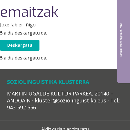
emaitzak
Joxe Jabier Iñigo
Bat aldizkarian argitaratu nahi?
5
aldiz deskargatu da.
Deskargatu
5
aldiz deskargatu da.
SOZIOLINGUISTIKA KLUSTERRA
MARTIN UGALDE KULTUR PARKEA, 20140 –
ANDOAIN · kluster@soziolinguistika.eus · Tel.:
943 592 556
Aldizkarian argitaratu