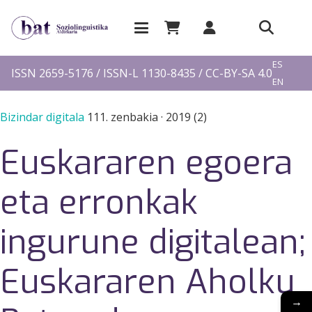
EU
ES
ISSN 2659-5176 / ISSN-L 1130-8435 / CC-BY-SA 4.0
EN
FR
Bizindar digitala
111. zenbakia
·
2019 (2)
Euskararen egoera
eta erronkak
ingurune digitalean;
Euskararen Aholku
→