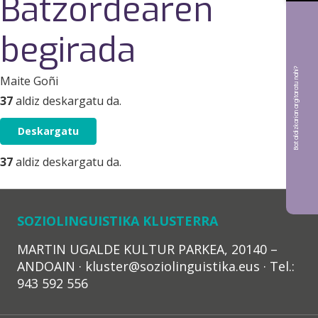
Batzordearen
begirada
Bat aldizkarian argitaratu nahi?
Maite Goñi
37
aldiz deskargatu da.
Deskargatu
37
aldiz deskargatu da.
SOZIOLINGUISTIKA KLUSTERRA
MARTIN UGALDE KULTUR PARKEA, 20140 –
ANDOAIN · kluster@soziolinguistika.eus · Tel.:
943 592 556