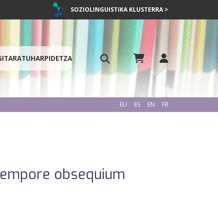
SOZIOLINGUISTIKA KLUSTERRA >
GITARATU
HARPIDETZA
EU
ES
EN
FR
c tempore obsequium