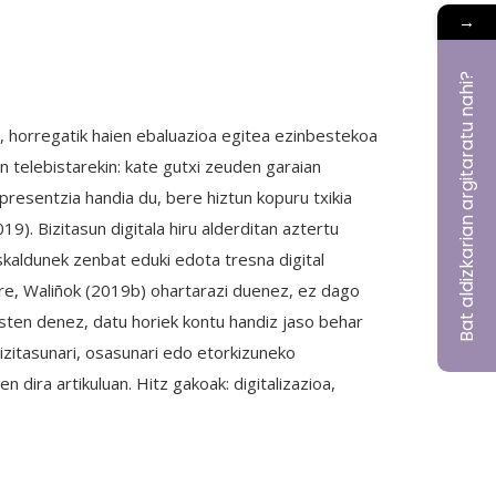
→
Bat aldizkarian argitaratu nahi?
, horregatik haien ebaluazioa egitea ezinbestekoa
n telebistarekin: kate gutxi zeuden garaian
resentzia handia du, bere hiztun kopuru txikia
9). Bizitasun digitala hiru alderditan aztertu
uskaldunek zenbat eduki edota tresna digital
ere, Waliñok (2019b) ohartarazi duenez, ez dago
sten denez, datu horiek kontu handiz jaso behar
bizitasunari, osasunari edo etorkizuneko
dira artikuluan. Hitz gakoak: digitalizazioa,
.