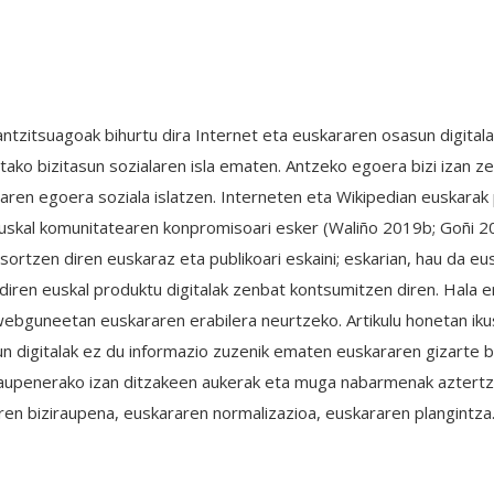
tzitsuagoak bihurtu dira Internet eta euskararen osasun digitala
tako bizitasun sozialaren isla ematen. Antzeko egoera bizi izan ze
ren egoera soziala islatzen. Interneten eta Wikipedian euskarak p
 euskal komunitatearen konpromisoari esker (Waliño 2019b; Goñi 201
 sortzen diren euskaraz eta publikoari eskaini; eskarian, hau da e
 diren euskal produktu digitalak zenbat kontsumitzen diren. Hala 
webguneetan euskararen erabilera neurtzeko. Artikulu honetan iku
asun digitalak ez du informazio zuzenik ematen euskararen gizarte 
iraupenerako izan ditzakeen aukerak eta muga nabarmenak aztertzen 
ren biziraupena, euskararen normalizazioa, euskararen plangintza