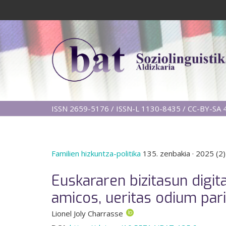
ISSN 2659-5176 / ISSN-L 1130-8435 / CC-BY-SA 4
Familien hizkuntza-politika
135. zenbakia
·
2025 (2)
Euskararen bizitasun digi
amicos, ueritas odium pari
Lionel Joly Charrasse