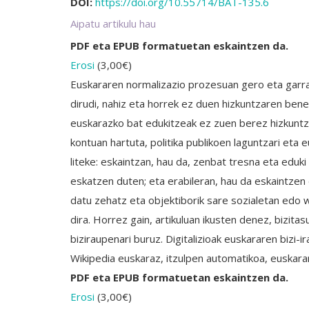
DOI:
https://doi.org/10.55714/BAT-135.6
Aipatu artikulu hau
PDF eta EPUB formatuetan eskaintzen da.
Erosi
(
3,00
€
)
Euskararen normalizazio prozesuan gero eta garran
dirudi, nahiz eta horrek ez duen hizkuntzaren bene
euskarazko bat edukitzeak ez zuen berez hizkuntza
kontuan hartuta, politika publikoen laguntzari eta
liteke: eskaintzan, hau da, zenbat tresna eta eduki
eskatzen duten; eta erabileran, hau da eskaintzen
datu zehatz eta objektiborik sare sozialetan edo 
dira. Horrez gain, artikuluan ikusten denez, bizit
biziraupenari buruz. Digitalizioak euskararen bizi-
Wikipedia euskaraz, itzulpen automatikoa, euskara
PDF eta EPUB formatuetan eskaintzen da.
Erosi
(
3,00
€
)