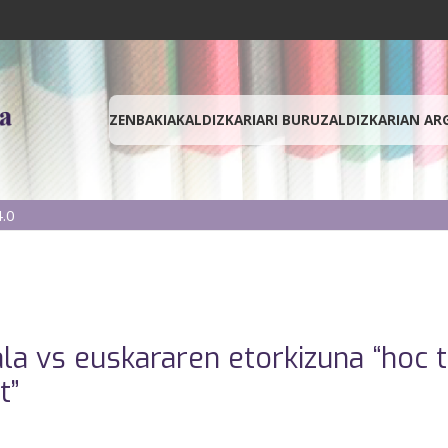
ZENBAKIAK
ALDIZKARIARI BURUZ
ALDIZKARIAN AR
.0
tala vs euskararen etorkizuna “ho
t”