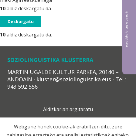
Iñaki Agirreazkuenaga
10
aldiz deskargatu da.
Bat aldizkarian argitaratu nahi?
Deskargatu
10
aldiz deskargatu da.
SOZIOLINGUISTIKA KLUSTERRA
MARTIN UGALDE KULTUR PARKEA, 20140 –
ANDOAIN · kluster@soziolinguistika.eus · Tel.:
943 592 556
Aldizkarian argitaratu
Lege Oharra
Webgune honek cookie-ak erabiltzen ditu, zure
nabigazioa errazteko eta analisi estatistikoak egiteko.