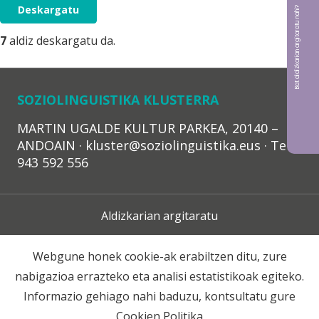
Deskargatu
Bat aldizkarian argitaratu nahi?
7
aldiz deskargatu da.
SOZIOLINGUISTIKA KLUSTERRA
MARTIN UGALDE KULTUR PARKEA, 20140 –
ANDOAIN · kluster@soziolinguistika.eus · Tel.:
943 592 556
Aldizkarian argitaratu
Lege Oharra
Webgune honek cookie-ak erabiltzen ditu, zure
nabigazioa errazteko eta analisi estatistikoak egiteko.
Harpidetza
Informazio gehiago nahi baduzu, kontsultatu gure
Cookien Politika