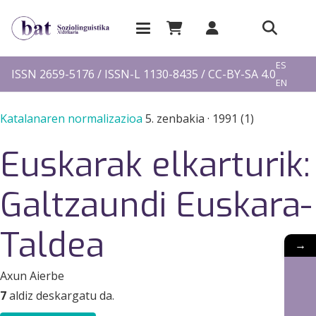
EU
ES
ISSN 2659-5176 / ISSN-L 1130-8435 / CC-BY-SA 4.0
EN
FR
Katalanaren normalizazioa
5. zenbakia
·
1991 (1)
Euskarak elkarturik:
Galtzaundi Euskara-
Taldea
→
Axun Aierbe
7
aldiz deskargatu da.