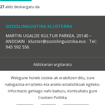
27
aldiz deskargatu da.
SOZIOLINGUISTIKA KLUSTERRA
MARTIN UGALDE KULTUR PARKEA, 20140 –
ANDOAIN · kluster@soziolinguistika.eus · Tel.:
943 592 556
Aldizkarian argitaratu
Lege Oharra
Webgune honek cookie-ak erabiltzen ditu, zure
nabigazioa errazteko eta analisi estatistikoak egiteko.
Harpidetza
Informazio gehiago nahi baduzu, kontsultatu gure
Cookien Politika
Harremana