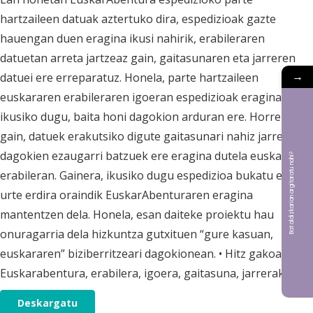
hartzaileen datuak aztertuko dira, espedizioak gazte
hauengan duen eragina ikusi nahirik, erabileraren
datuetan arreta jartzeaz gain, gaitasunaren eta jarreren
→
datuei ere erreparatuz. Honela, parte hartzaileen
euskararen erabileraren igoeran espedizioak eragina duela
ikusiko dugu, baita honi dagokion arduran ere. Horrez
gain, datuek erakutsiko digute gaitasunari nahiz jarrerei
dagokien ezaugarri batzuek ere eragina dutela euskararen
Bat aldizkarian argitaratu nahi?
erabileran. Gainera, ikusiko dugu espedizioa bukatu eta
urte erdira oraindik EuskarAbenturaren eragina
mantentzen dela. Honela, esan daiteke proiektu hau
onuragarria dela hizkuntza gutxituen “gure kasuan,
euskararen” biziberritzeari dagokionean. • Hitz gakoak:
Euskarabentura, erabilera, igoera, gaitasuna, jarrerak.
Deskargatu