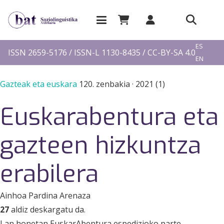
EU
ES
ISSN 2659-5176 / ISSN-L 1130-8435 / CC-BY-SA 4.0
EN
FR
Gazteak eta euskara
120. zenbakia
·
2021 (1)
Euskarabentura eta
gazteen hizkuntza
erabilera
Ainhoa Pardina Arenaza
27
aldiz deskargatu da.
Lan honetan EuskarAbentura espedizioko parte