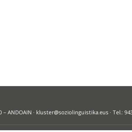
ANDOAIN · kluster@soziolinguistika.eus · Tel.: 94