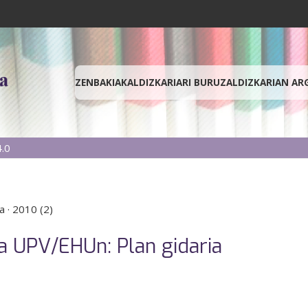
ZENBAKIAK
ALDIZKARIARI BURUZ
ALDIZKARIAN AR
.0
a
·
2010 (2)
ka UPV/EHUn: Plan gidaria