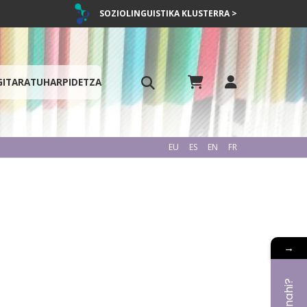
SOZIOLINGUISTIKA KLUSTERRA >
GITARATU
HARPIDETZA
EU
ES
EN
FR
→