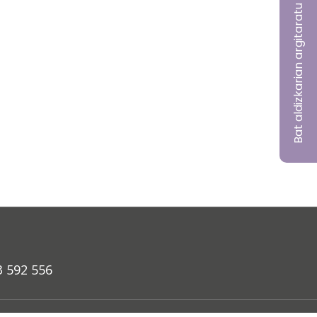
Bat aldizkarian argitaratu nahi?
3 592 556