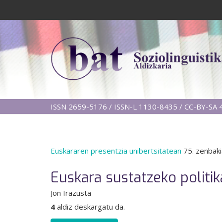
ISSN 2659-5176 / ISSN-L 1130-8435 / CC-BY-SA 4
Euskararen presentzia unibertsitatean
75. zenbaki
Euskara sustatzeko politi
Jon Irazusta
4
aldiz deskargatu da.