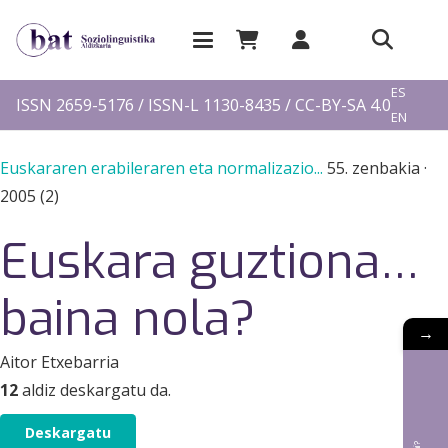
EU
ES
ISSN 2659-5176 / ISSN-L 1130-8435 / CC-BY-SA 4.0
EN
FR
Euskararen erabileraren eta normalizazio...
55. zenbakia
·
2005 (2)
Euskara guztiona…
baina nola?
→
Aitor Etxebarria
12
aldiz deskargatu da.
Deskargatu