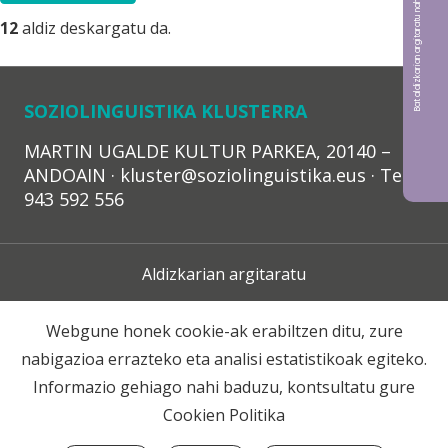
Bat aldizkarian argitaratu nahi?
12
aldiz deskargatu da.
SOZIOLINGUISTIKA KLUSTERRA
MARTIN UGALDE KULTUR PARKEA, 20140 –
ANDOAIN · kluster@soziolinguistika.eus · Tel.:
943 592 556
Aldizkarian argitaratu
Lege Oharra
Webgune honek cookie-ak erabiltzen ditu, zure
nabigazioa errazteko eta analisi estatistikoak egiteko.
Harpidetza
Informazio gehiago nahi baduzu, kontsultatu gure
Cookien Politika
Harremana