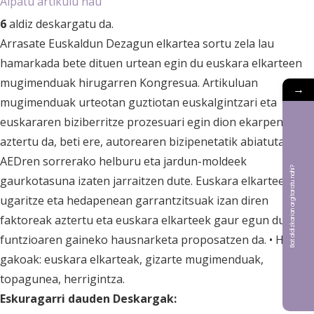
Aipatu artikulu hau
6
aldiz deskargatu da.
Arrasate Euskaldun Dezagun elkartea sortu zela lau
hamarkada bete dituen urtean egin du euskara elkarteen
mugimenduak hirugarren Kongresua. Artikuluan
→
mugimenduak urteotan guztiotan euskalgintzari eta
euskararen biziberritze prozesuari egin dion ekarpena
aztertu da, beti ere, autorearen bizipenetatik abiatuta.
AEDren sorrerako helburu eta jardun-moldeek
Bat aldizkarian argitaratu nahi?
gaurkotasuna izaten jarraitzen dute. Euskara elkarteen
ugaritze eta hedapenean garrantzitsuak izan diren
faktoreak aztertu eta euskara elkarteek gaur egun duten
funtzioaren gaineko hausnarketa proposatzen da. • Hitz
gakoak: euskara elkarteak, gizarte mugimenduak,
topagunea, herrigintza.
Eskuragarri dauden Deskargak: