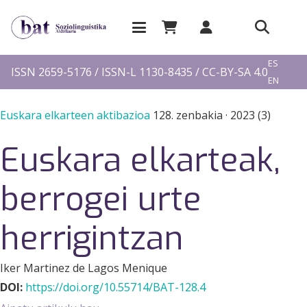
EU
ES
ISSN 2659-5176 / ISSN-L 1130-8435 / CC-BY-SA 4.0
EN
FR
Euskara elkarteen aktibazioa
128. zenbakia
·
2023 (3)
Euskara elkarteak,
berrogei urte
herrigintzan
Iker Martinez de Lagos Menique
DOI:
https://doi.org/10.55714/BAT-128.4