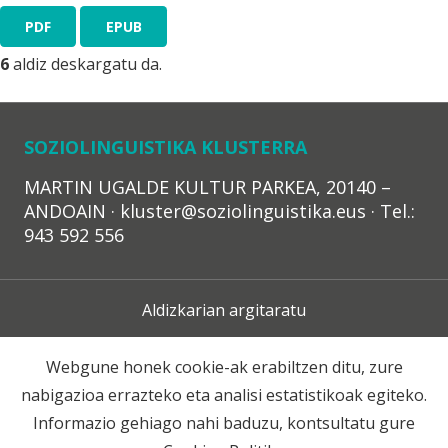
PDF
EPUB
6
aldiz deskargatu da.
SOZIOLINGUISTIKA KLUSTERRA
MARTIN UGALDE KULTUR PARKEA, 20140 –
ANDOAIN · kluster@soziolinguistika.eus · Tel.:
943 592 556
Aldizkarian argitaratu
Lege Oharra
Webgune honek cookie-ak erabiltzen ditu, zure
nabigazioa errazteko eta analisi estatistikoak egiteko.
Harpidetza
Informazio gehiago nahi baduzu, kontsultatu gure