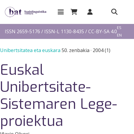
EU
ES
ISSN 2659-5176 / ISSN-L 1130-8435 / CC-BY-SA 4.0
EN
FR
Unibertsitatea eta euskara
50. zenbakia
·
2004 (1)
Euskal
Unibertsitate-
Sistemaren Lege-
proiektua