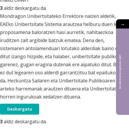
Iñaxio Oliveri
3
aldiz deskargatu da.
Mondragon Unibertsitateko Errektore naizen aldetik,
→
EAEko Unibertsitate Sistema arautzea helburu duen lege-
proposamena baloratzen hasi aurretik, nahitaezkoa
iruditzen zait argibide batzuk ematea. Dena den,
sistemaren antolamenduari lotutako alderdiak baino ez
ditut izango hizpide, eta halaber, unibertsitate publikoa ez
Bat aldizkarian argitaratu nahi?
garenez, gugan eragina dutenak ere aipatuko ditut. Beraz,
ez dut legearen oso alderdi garrantzitsu bat epaituko, hau
da, Hezkuntza Sailaren eta Unibertsitate Publikoaren
arteko harremanak arautzen dituena eta Unibertsitate
horren ingurukoak xedatzen dituena.
Deskargatu
3
aldiz deskargatu da.