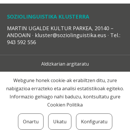
SOZIOLINGUISTIKA KLUSTERRA
MARTIN UGALDE KULTUR PARKEA, 20140 –
ANDOAIN · kluster@soziolinguistika.eus · Tel.:
943 592 556
Aldizkarian argitaratu
Lege Oharra
Webgune honek cookie-ak erabiltzen ditu, zure
nabigazioa errazteko eta analisi estatistikoak egiteko.
Harpidetza
Informazio gehiago nahi baduzu, kontsultatu gure
Cookien Politika
Harremana
Onartu
Ukatu
Konfiguratu
© 2020 Soziolinguistika Klusterra