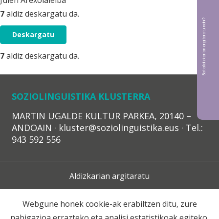
Julen Arexolaleiba
7
aldiz deskargatu da.
Bat aldizkarian argitaratu nahi?
Deskargatu
7
aldiz deskargatu da.
SOZIOLINGUISTIKA KLUSTERRA
MARTIN UGALDE KULTUR PARKEA, 20140 –
ANDOAIN · kluster@soziolinguistika.eus · Tel.:
943 592 556
Aldizkarian argitaratu
Lege Oharra
Webgune honek cookie-ak erabiltzen ditu, zure
nabigazioa errazteko eta analisi estatistikoak egiteko.