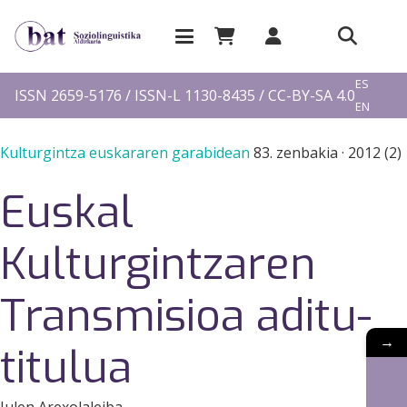
EU
ES
ISSN 2659-5176 / ISSN-L 1130-8435 / CC-BY-SA 4.0
EN
FR
Kulturgintza euskararen garabidean
83. zenbakia
·
2012 (2)
Euskal
Kulturgintzaren
Transmisioa aditu-
→
titulua