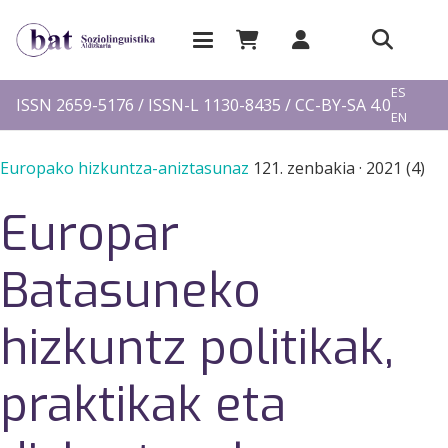
EU
ES
ISSN 2659-5176 / ISSN-L 1130-8435 / CC-BY-SA 4.0
EN
FR
Europako hizkuntza-aniztasunaz
121. zenbakia
·
2021 (4)
Europar
Batasuneko
hizkuntz politikak,
praktikak eta