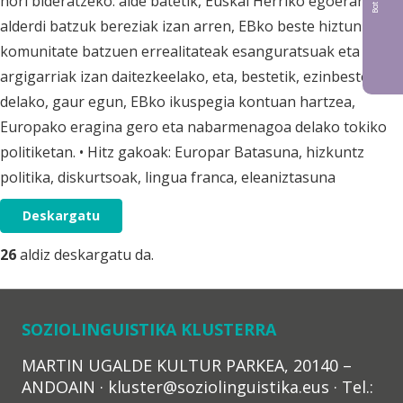
hori bideratzeko: alde batetik, Euskal Herriko egoeraren
alderdi batzuk bereziak izan arren, EBko beste hiztun
komunitate batzuen errealitateak esanguratsuak eta
argigarriak izan daitezkeelako, eta, bestetik, ezinbestekoa
delako, gaur egun, EBko ikuspegia kontuan hartzea,
Europako eragina gero eta nabarmenagoa delako tokiko
politiketan. • Hitz gakoak: Europar Batasuna, hizkuntz
politika, diskurtsoak, lingua franca, eleaniztasuna
Deskargatu
26
aldiz deskargatu da.
SOZIOLINGUISTIKA KLUSTERRA
MARTIN UGALDE KULTUR PARKEA, 20140 –
ANDOAIN · kluster@soziolinguistika.eus · Tel.: