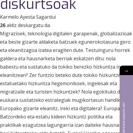
diskurtsoak
Karmelo Ayesta Sagardui
26
aldiz deskargatu da.
Migrazioek, teknologia digitalen garapenak, globalizazioak
eta beste gizarte aldaketa batzuek egunerokotasuna gero
eta eleanitzagoa izatea eragiten dute. Testuinguru horrek
galdera eta hausnarketa berriak eskatzen ditu: nola
babestu eta sustatuko da tokiko berezko hizkuntza inguru
→
eleanitzean? Zer funtzio beteko dute tokiko hizkuntzek,
estatuetako hizkuntza hegemonikoek, ingelesak eta
migratzaile eta turisten hizkuntzek? Nola egokituko dira
euskara sustatzeko estrategiak mugikortasun handiko
Bat aldizkarian argitaratu nahi?
Europako gizarte eleanitz, ireki eta digitalera? Europako
Batzordeko eta estatu kideen hizkuntz politika eta
praktikak ezagutzea lagungarria izan daiteke hausnarketa